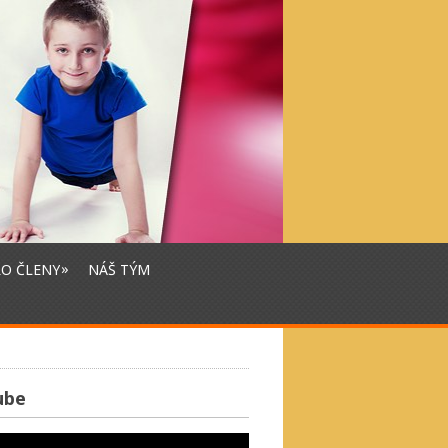
»
RO ČLENY
NÁŠ TÝM
ube