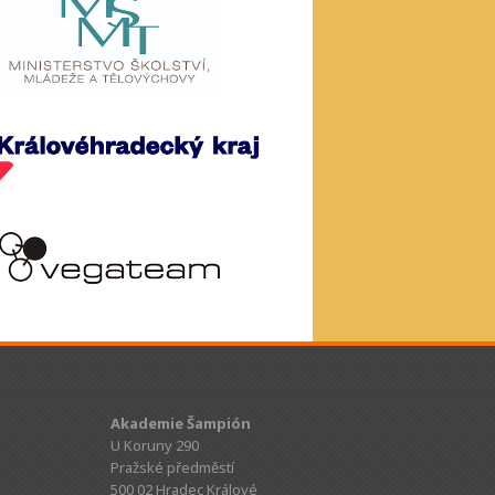
Akademie Šampión
U Koruny 290
Pražské předměstí
500 02 Hradec Králové