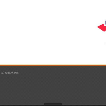
, IČ: 04525396