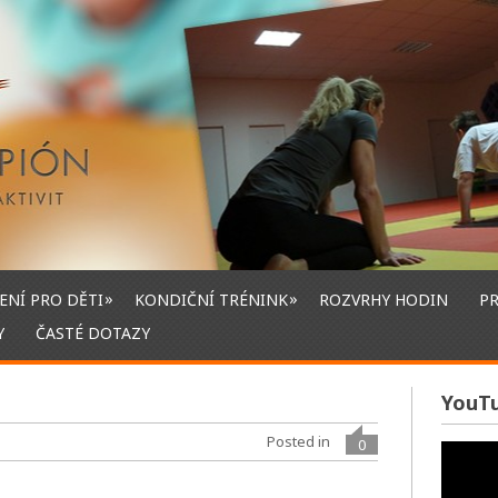
»
»
ENÍ PRO DĚTI
KONDIČNÍ TRÉNINK
ROZVRHY HODIN
P
Y
ČASTÉ DOTAZY
YouT
Posted in
0