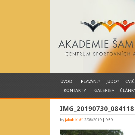
»
»
ÚVOD
PLAVÁNÍ
JUDO
CVIČ
»
KONTAKTY
GALERIE
ČLÁNK
IMG_20190730_084118
by
Jakub Kočí
3/08/2019 | 9:59