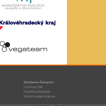
Akademie Šampión
U Koruny 290
Pražské předměstí
500 02 Hradec Králové
akademiesampion@gmail.com