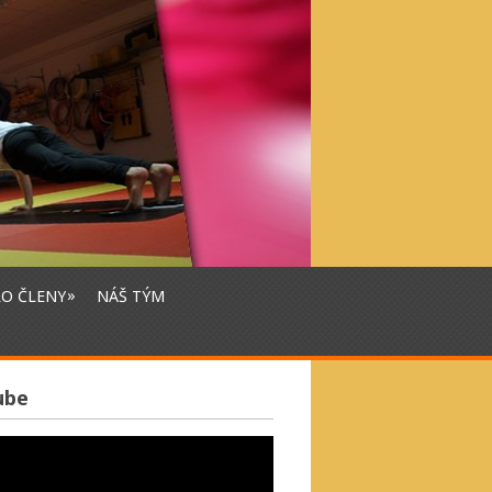
»
RO ČLENY
NÁŠ TÝM
ube